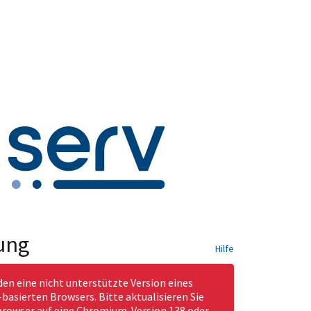
ung
Hilfe
den eine nicht unterstützte Version eines
asierten Browsers. Bitte aktualisieren Sie
rowser auf eine Chromium-Version 138 oder